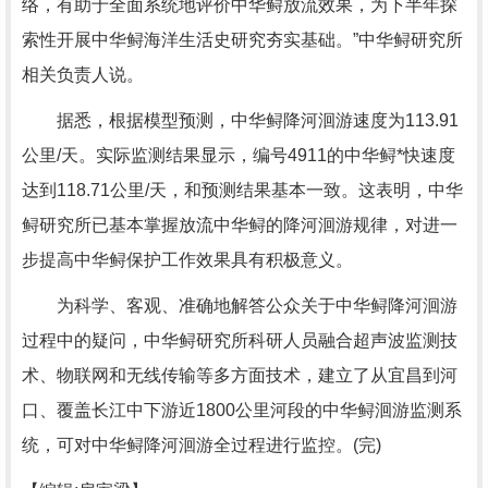
络，有助于全面系统地评价中华鲟放流效果，为下半年探
索性开展中华鲟海洋生活史研究夯实基础。”中华鲟研究所
相关负责人说。
据悉，根据模型预测，中华鲟降河洄游速度为113.91
公里/天。实际监测结果显示，编号4911的中华鲟*快速度
达到118.71公里/天，和预测结果基本一致。这表明，中华
鲟研究所已基本掌握放流中华鲟的降河洄游规律，对进一
步提高中华鲟保护工作效果具有积极意义。
为科学、客观、准确地解答公众关于中华鲟降河洄游
过程中的疑问，中华鲟研究所科研人员融合超声波监测技
术、物联网和无线传输等多方面技术，建立了从宜昌到河
口、覆盖长江中下游近1800公里河段的中华鲟洄游监测系
统，可对中华鲟降河洄游全过程进行监控。(完)