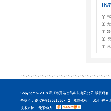
【推
电
为
如
漯
Copyright © 2018 漯河市开达智能科技有限公司 版权所有
备案号：
豫ICP备17021836号-2
城市分站
：
漯河
驻马
技术支持：
无限动力