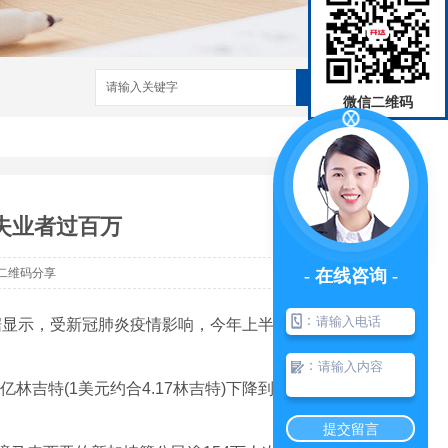
搜索
微信二维码
失业者过百万
- 在线咨询 -
二维码分享
：
据显示，受新冠肺炎疫情影响，今年上半年马来
：
吉特(1美元约合4.17林吉特)下降到今年同
提交留言