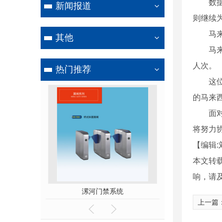
数据显
新闻报道
则继续
马来西
其他
马来西
人次。
热门推荐
这位部
的马来
面对疫
将努力
【编辑:
本文转
响，请
系统
漯河电动伸缩门厂家
漯河道
上一篇