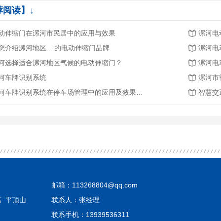
荐阅读】↓
动伸缩门在漯河市民居中的应用与效果
漯河电
您介绍漯河地区....的电动伸缩门品牌
漯河电
何选择适合漯河地区气候的电动伸缩门？
漯河电
河车牌识别系统
漯河车牌识别系统在停车场管理中的应用及效果分析
邮箱：113268804@qq.com
店
平顶山
联系人：张经理
联系手机：13939536311