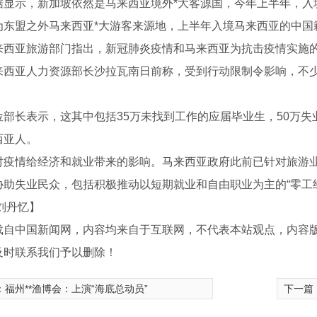
示，新加坡依然是马来西亚境外*大客源国，今年上半年，入境
为东盟之外马来西亚*大游客来源地，上半年入境马来西亚的中国
亚旅游部门指出，新冠肺炎疫情和马来西亚为抗击疫情实施的
亚人力资源部长沙拉瓦南日前称，受到行动限制令影响，不少
长表示，这其中包括35万未找到工作的应届毕业生，50万失业
西亚人。
情给经济和就业带来的影响。马来西亚政府此前已针对旅游业
协助失业民众，包括积极推动以短期就业和自由职业为主的“零工经济
刘丹忆】
载自中国新闻网，内容均来自于互联网，不代表本站观点，内容
及时联系我们予以删除！
闸价格
：
福州**渔博会：上演“海底总动员”
下一篇