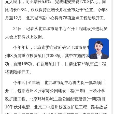
元人民币，同比增长5.6%；完成建安投资270.8亿元，同
比增长0.3%，双双保持正增长并在全市处于*位置。今年8
月至12月，北京城市副中心将有76项重点工程陆续开工。
24日，记者从北京城市副中心召开工程建设推进动员
大会上获得以上数据。
今年年初，北京市委市政府确定了城市副中心包括通
州区所属重点投资项目共388项，其中在施的续建项目223
项，新建165项。在新建项目中，目前还有76项重点工程
将要陆续开工。
今年9月至年底，北京城市副中心将力促一批新项目
开工，包括通州区张家湾公园建设工程(三期)、玉桥小学
改扩建工程、北京环球影城主题公园配套建设(一期)项目
10千伏外电源、北京二中通州校区改扩建工程、路县故城