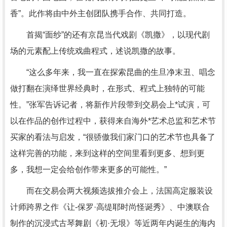
香”。此作将由中外主创团队携手合作、共同打造。
首揭“面纱”的还有京昆当代戏剧《凯撒》，以现代剧
场的元素配上传统戏曲程式，述说凯撒的故事。
“这么多年来，我一直在探索昆曲的生旦净末丑、唱念
做打翻在演绎世界经典时，在形式、程式上独特的可能
性。”张军告诉记者，将新作片段带到交易会上*试演，可
以在作品的创作过程中，获得来自海外*艺术总监和艺术节
买家的看法与启发，“很骄傲我们家门口的艺术节也具备了
这样完善的功能，来到这样的空间里看到更多、想到更
多，我想一定会给创作带来更多的可能性。”
而在交易会两大视频选拔推介会上，法国高定服装设
计师跨界之作《让-保罗·高缇耶时尚怪诞秀》、中澳联合
制作的沉浸式古琴舞剧《初·无垠》等近两年内诞生的海内