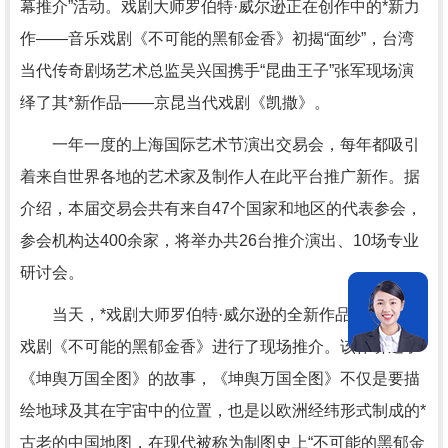
幕推介”活动。戏剧大师罗伯特·威尔逊正在创作中的*新力
作——音乐戏剧《不可能的黑郁金香》初揭“面纱”，台湾
当代传奇剧场艺术总监吴兴国携手“昆曲王子”张军现场演
绎了其*新作品——京昆当代戏剧《凯撒》。
一年一度的上海国际艺术节演出交易会，每年都吸引
着来自世界各地的艺术家及制作人在此平台推广新作。据
介绍，本届交易会共有来自47个国家和地区的代表参会，
参会机构达400余家，将举办共26台推介演出、10场专业
研讨会。
当天，*戏剧大师罗伯特·威尔逊的全新作品——音乐
戏剧《不可能的黑郁金香》进行了现场推介。该作讲述了
《坤舆万国全图》的故事，《坤舆万国全图》不仅是要描
绘地球及其在宇宙中的位置，也是以欧洲经纬形式制成的*
古老的中国地图，在现代被称为制图史上“不可能的黑郁金