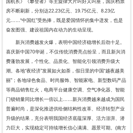
国机长》《攀登者》等主旋律大片叫好又叫座，国庆档票
房不断刷新，分别达22.23亿元、19.75亿元、8.23亿
元……“中国红”受热捧，既是爱国情怀的集中迸发，也是
奋发图强、建设祖国内在动力的生动呈现。
新兴消费越发火爆，表明中国经济稳增长后劲十足。
喜庆新中国70华诞，不仅传统消费亮点纷呈，而且新兴消
费蓬勃发展，个性化、品质化、智能化引领消费升级大
潮。各地“夜经济”发展如火如荼，假日里的中国“越夜越美
丽”；各地绿色食品、时尚服饰、智能家电、新型数码产品
等商品销售红火，电商平台健康空调、空气净化器、智能
门锁销量同比增长一倍以上……新兴消费越来越成为国民
普遍时尚，是深化推进供给侧结构性改革、经济转型产业
升级的结果，充分表明我国经济底蕴深厚、活力澎湃、潜
力巨大，实现稳定可持续增长信心满满、愿景可期。(南方