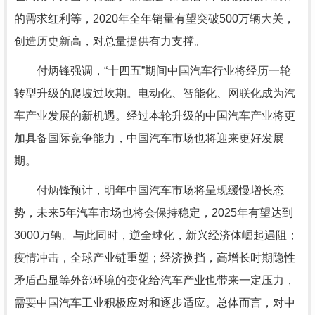
的需求红利等，2020年全年销量有望突破500万辆大关，
创造历史新高，对总量提供有力支撑。
付炳锋强调，“十四五”期间中国汽车行业将经历一轮
转型升级的爬坡过坎期。电动化、智能化、网联化成为汽
车产业发展的新机遇。经过本轮升级的中国汽车产业将更
加具备国际竞争能力，中国汽车市场也将迎来更好发展
期。
付炳锋预计，明年中国汽车市场将呈现缓慢增长态
势，未来5年汽车市场也将会保持稳定，2025年有望达到
3000万辆。与此同时，逆全球化，新兴经济体崛起遇阻；
疫情冲击，全球产业链重塑；经济换挡，高增长时期隐性
矛盾凸显等外部环境的变化给汽车产业也带来一定压力，
需要中国汽车工业积极应对和逐步适应。总体而言，对中